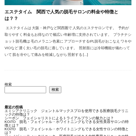
エステタイム 関西で人気の脱毛サロンの料金や特徴と
は？？
エステタイムは 大阪・神戸など関西圏で 人気のエステサロンです。 予約が
取りやすく 料金もお得なので 幅広い年齢増に支持されています。 プラチナシ
ョット脱毛機は 毛のメラニン色素に アプローチするIPL脱毛がおこなえ ワキや
VIOなど 濃く太い毛の脱毛に適しています。 照射面には冷却機能が備わって
いて 肌を冷やして痛みを軽減しながら 照射する […]
検索
検索
最近の投稿
エミシアクリニック ジェントルマックスプロを使用できる医療脱毛クリニ
ックの特徴は？
シーボン フェイシャリストによるトライアルプランの魅力とは？
KOiTO 脱毛・フェイシャル・ホワイトニングもできる女性美容サロンの特
徴とは？
KOiTO 脱毛・フェイシャル・ホワイトニングもできる女性サロンの特徴と
は？