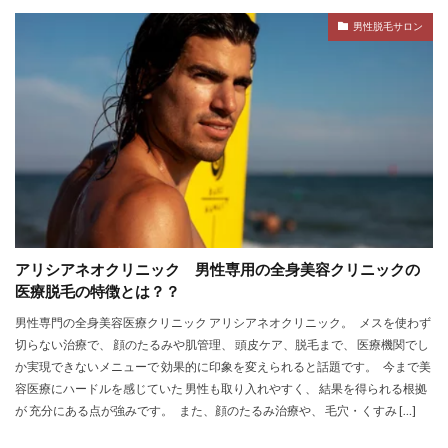
男性脱毛サロン
アリシアネオクリニック 男性専用の全身美容クリニックの
医療脱毛の特徴とは？？
男性専門の全身美容医療クリニック アリシアネオクリニック。 メスを使わず
切らない治療で、 顔のたるみや肌管理、 頭皮ケア、脱毛まで、 医療機関でし
か実現できないメニューで 効果的に印象を変えられると話題です。 今まで美
容医療にハードルを感じていた 男性も取り入れやすく、 結果を得られる根拠
が 充分にある点が強みです。 また、顔のたるみ治療や、 毛穴・くすみ […]