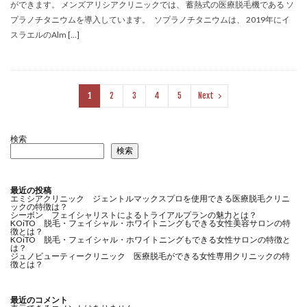
ができます。 メンズアリシアクリニックでは、 蓄熱式の医療脱毛機である ソ
プラノチタニウムを導入しています。 ソプラノチタニウムは、 2019年にイ
スラエルのAlm […]
1
2
3
4
5
Next
検索
検索
最近の投稿
エミシアクリニック ジェントルマックスプロを使用できる医療脱毛クリニ
ックの特徴は？
シーボン フェイシャリストによるトライアルプランの魅力とは？
KOiTO 脱毛・フェイシャル・ホワイトニングもできる女性美容サロンの特
徴とは？
KOiTO 脱毛・フェイシャル・ホワイトニングもできる女性サロンの特徴と
は？
ジュノビューティークリニック 医療脱毛ができる女性専用クリニックの特
徴とは？
最近のコメント